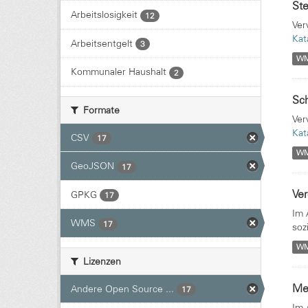
St
Arbeitslosigkeit
12
Ver
Kat
Arbeitsentgelt
3
W
Kommunaler Haushalt
2
Sch
Formate
Ver
Kat
CSV
17
W
GeoJSON
17
Ver
GPKG
17
Im 
WMS
17
soz
W
Lizenzen
Med
Andere Open Source ...
17
Im 