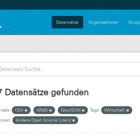
Datensätze
Organisationen
Grup
7 Datensätze gefunden
mate:
CSV
WMS
GeoJSON
Tags:
Wirtschaft
enzen:
Andere Open Source Lizenz