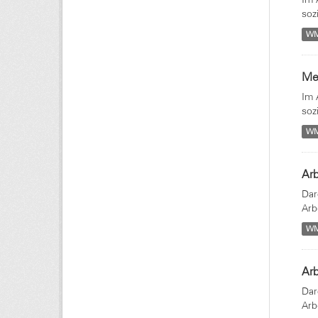
soz
W
Med
Im 
soz
W
Arb
Dar
Arb
W
Arb
Dar
Arb