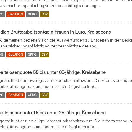
ialversicherungspflichtig Vollzeitbeschäftigte der sog....
MS
GeoJSON
GPKG
CSV
ian Bruttoarbeitsentgeld Frauen in Euro, Kreisebene
Allgemeinen beziehen sich die Auswertungen zu Entgelten in der Beschäf
ialversicherungspflichtig Vollzeitbeschäftigte der sog....
MS
GeoJSON
GPKG
CSV
eitslosenquote 55 bis unter 65-jährige, Kreisebene
gestellt ist der jeweilige Jahresdurchschnittswert. Die Arbeitslosenquo
eitskräfteangebots an, indem sie die (registrierten)...
MS
GeoJSON
GPKG
CSV
eitslosenquote 15 bis unter 25-jährige, Kreisebene
gestellt ist der jeweilige Jahresdurchschnittswert. Die Arbeitslosenquo
eitskräfteangebots an, indem sie die (registrierten)...