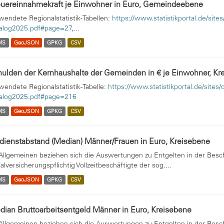
euereinnahmekraft je Einwohner in Euro, Gemeindeebene
wendete Regionalstatistik-Tabellen:
https://www.statistikportal.de/sit
alog2025.pdf#page=27
,...
MS
GeoJSON
GPKG
CSV
ulden der Kernhaushalte der Gemeinden in € je Einwohner, Kr
wendete Regionalstatistik-Tabelle:
https://www.statistikportal.de/site
alog2025.pdf#page=216
MS
GeoJSON
GPKG
CSV
dienstabstand (Median) Männer/Frauen in Euro, Kreisebene
Allgemeinen beziehen sich die Auswertungen zu Entgelten in der Beschäf
ialversicherungspflichtig Vollzeitbeschäftigte der sog....
MS
GeoJSON
GPKG
CSV
ian Bruttoarbeitsentgeld Männer in Euro, Kreisebene
Allgemeinen beziehen sich die Auswertungen zu Entgelten in der Beschäf