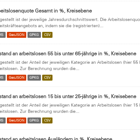
beitslosenquote Gesamt in %, Kreisebene
gestellt ist der jeweilige Jahresdurchschnittswert. Die Arbeitslosenquo
eitskräfteangebots an, indem sie die (registrierten)...
MS
GeoJSON
GPKG
CSV
tand an arbeitslosen 55 bis unter 65-jährige in %, Kreisebene
gestellt ist der Anteil der jeweiligen Kategorie an Arbeitslosen (hier 5
eitslosen. Zur Berechnung wurden die...
MS
GeoJSON
GPKG
CSV
tand an arbeitslosen 15 bis unter 25-jährige in %, Kreisebene
gestellt ist der Anteil der jeweiligen Kategorie an Arbeitslosen (hier 1
eitslosen. Zur Berechnung wurden die...
MS
GeoJSON
GPKG
CSV
tand an arbeitslosen Ausländern in %, Kreisebene