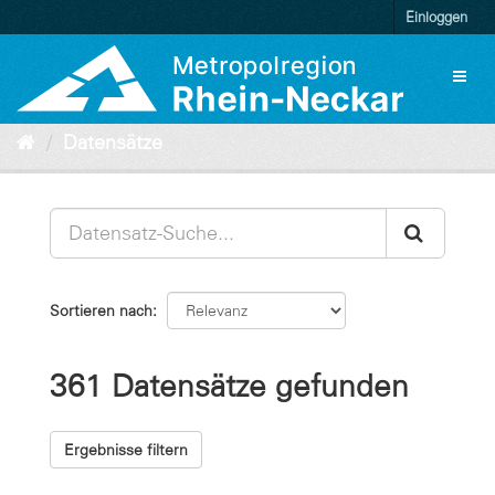
Überspringen
Einloggen
zum
Inhalt
Toggl
naviga
Datensätze
Sortieren nach
361 Datensätze gefunden
Ergebnisse filtern