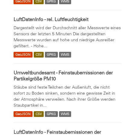
GeoJSON
CSV
GPKG
WMS
LuftDatenInfo - rel. Luftfeuchtigkeit
Dargestellt wird der Durchschnitt aller Messwerte eines
Sensors der letzten 5 Minuten Die dargestellten
Messwerte wurden auf hohe und niedrige Ausreißer
gefiltert. - Hohe...
GeoJSON
CSV
GPKG
WMS
Umweltbundesamt - Feinstaubemissionen der
Partikelgröße PM10
Stäube sind feste Teilchen der Außenluft, die nicht
sofort zu Boden sinken, sondern eine gewisse Zeit in
der Atmosphäre verweilen. Nach ihrer Größe werden
Staubpartikel in...
GeoJSON
CSV
GPKG
WMS
LuftDatenInfo - Feinstaubemissionen der