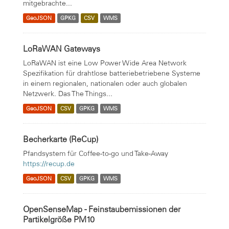
mitgebrachte...
GeoJSON
GPKG
CSV
WMS
LoRaWAN Gateways
LoRaWAN ist eine Low Power Wide Area Network
Spezifikation für drahtlose batteriebetriebene Systeme
in einem regionalen, nationalen oder auch globalen
Netzwerk. Das The Things...
GeoJSON
CSV
GPKG
WMS
Becherkarte (ReCup)
Pfandsystem für Coffee-to-go und Take-Away
https://recup.de
GeoJSON
CSV
GPKG
WMS
OpenSenseMap - Feinstaubemissionen der
Partikelgröße PM10