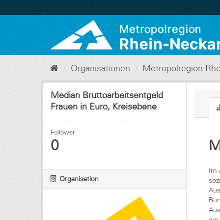
Überspringen
zum
Inhalt
Organisationen
Metropolregion Rhe
Median Bruttoarbeitsentgeld
Frauen in Euro, Kreisebene
Follower
0
M
Im 
Organisation
soz
Aus
Bun
Aus
am 