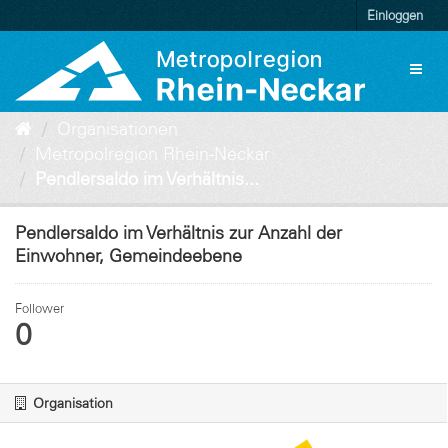
Überspringen
Einloggen
zum
Inhalt
Toggl
naviga
Organisationen
Metropolregion Rhein-Neckar
Pendlersaldo im Verhältnis...
Pendlersaldo im Verhältnis zur Anzahl der
Einwohner, Gemeindeebene
Follower
0
Organisation