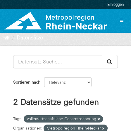
Überspringen
Einloggen
zum
Inhalt
Toggl
naviga
Datensätze
Sortieren nach
2 Datensätze gefunden
Tags:
Volkswirtschaftliche Gesamtrechnung
Organisationen:
Metropolregion Rhein-Neckar