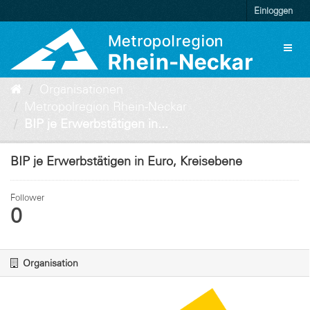
Überspringen
Einloggen
zum
Inhalt
Toggl
naviga
Organisationen
Metropolregion Rhein-Neckar
BIP je Erwerbstätigen in...
BIP je Erwerbstätigen in Euro, Kreisebene
Follower
0
Organisation