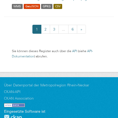
WMS
GeoJSON
GPKG
CSV
1
2
3
...
6
»
Sie können dieses Register auch über die
API
(siehe
API-
Dokumentation
) abrufen.
Über Datenportal der Metropolregion Rhein-Neckar
CKAN-API
CKAN Association
Eingesetzte Software ist