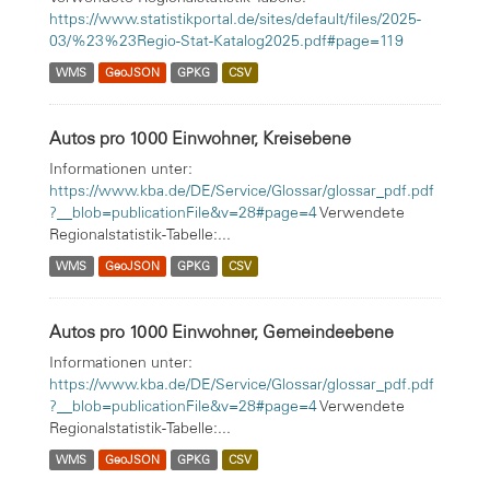
https://www.statistikportal.de/sites/default/files/2025-
03/%23%23Regio-Stat-Katalog2025.pdf#page=119
WMS
GeoJSON
GPKG
CSV
Autos pro 1000 Einwohner, Kreisebene
Informationen unter:
https://www.kba.de/DE/Service/Glossar/glossar_pdf.pdf
?__blob=publicationFile&v=28#page=4
Verwendete
Regionalstatistik-Tabelle:...
WMS
GeoJSON
GPKG
CSV
Autos pro 1000 Einwohner, Gemeindeebene
Informationen unter:
https://www.kba.de/DE/Service/Glossar/glossar_pdf.pdf
?__blob=publicationFile&v=28#page=4
Verwendete
Regionalstatistik-Tabelle:...
WMS
GeoJSON
GPKG
CSV