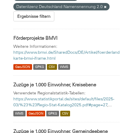
Datenlizenz Deutschland Namensnennung 2.0
Ergebnisse filtern
Förderprojekte BMVI
Weitere Informationen:
https://www.bmvi.de/SharedDocs/DE/Artikel/foerderland
karte-bmvi-iframe.html
GeoJSON
GPKG
CSV
WMS
Zuzüge je 1.000 Einwohner, Kreisebene
Verwendete Regionalstatistik-Tabellen:
https://www.statistikportal.de/sites/default/files/2025-
03/%23%23Regio-Stat-Katalog2025.pdf#page=27
,...
WMS
GeoJSON
GPKG
CSV
Zuzüge je 1.000 Einwohner, Gemeindeebene