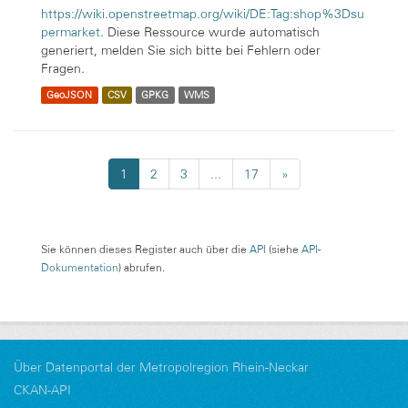
https://wiki.openstreetmap.org/wiki/DE:Tag:shop%3Dsu
permarket
. Diese Ressource wurde automatisch
generiert, melden Sie sich bitte bei Fehlern oder
Fragen.
GeoJSON
CSV
GPKG
WMS
1
2
3
...
17
»
Sie können dieses Register auch über die
API
(siehe
API-
Dokumentation
) abrufen.
Über Datenportal der Metropolregion Rhein-Neckar
CKAN-API