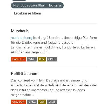
Metropolregion Rhein-Neckar
Ergebnisse filtern
Mundraub
mundraub.org
ist die größte deutschsprachige Plattform
für die Entdeckung und Nutzung essbarer
Landschaften. Sie ermöglicht es, Fundorte zu kartieren,
Aktionen anzulegen und...
GeoJSON
WMS
CSV
GPKG
Refill-Stationen
Das Konzept von Refill Deutschland ist simpel und
einfach: Läden mit dem Refill Aufkleber am Fenster oder
der Tür füllen kostenfrei Leitungswasser in jedes
mitgebrachte...
GeoJSON
GPKG
CSV
WMS