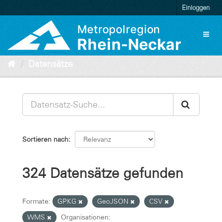
Überspringen
Einloggen
zum
Inhalt
Toggl
naviga
Datensätze
Sortieren nach
324 Datensätze gefunden
Formate:
GPKG
GeoJSON
CSV
WMS
Organisationen: