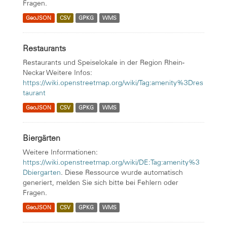
Fragen.
GeoJSON
CSV
GPKG
WMS
Restaurants
Restaurants und Speiselokale in der Region Rhein-
Neckar Weitere Infos:
https://wiki.openstreetmap.org/wiki/Tag:amenity%3Dres
taurant
GeoJSON
CSV
GPKG
WMS
Biergärten
Weitere Informationen:
https://wiki.openstreetmap.org/wiki/DE:Tag:amenity%3
Dbiergarten
. Diese Ressource wurde automatisch
generiert, melden Sie sich bitte bei Fehlern oder
Fragen.
GeoJSON
CSV
GPKG
WMS