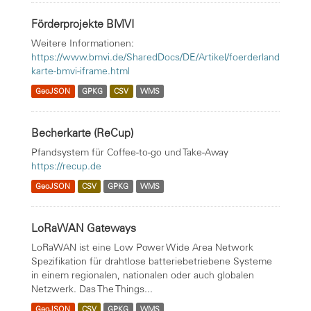
Förderprojekte BMVI
Weitere Informationen:
https://www.bmvi.de/SharedDocs/DE/Artikel/foerderland
karte-bmvi-iframe.html
GeoJSON
GPKG
CSV
WMS
Becherkarte (ReCup)
Pfandsystem für Coffee-to-go und Take-Away
https://recup.de
GeoJSON
CSV
GPKG
WMS
LoRaWAN Gateways
LoRaWAN ist eine Low Power Wide Area Network
Spezifikation für drahtlose batteriebetriebene Systeme
in einem regionalen, nationalen oder auch globalen
Netzwerk. Das The Things...
GeoJSON
CSV
GPKG
WMS