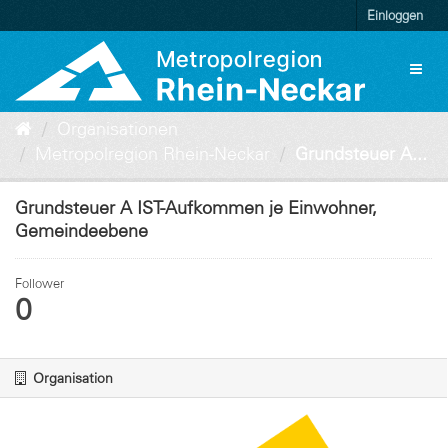
Überspringen
Einloggen
zum
Inhalt
Toggl
naviga
Organisationen
Metropolregion Rhein-Neckar
Grundsteuer A...
Grundsteuer A IST-Aufkommen je Einwohner,
Gemeindeebene
Follower
0
Organisation