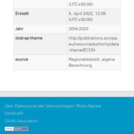
(UTC+00:00)
Erstellt
5. April 2022, 12:05
(UTC+00:00)
Jahr
2016-2023
dcat-ap-theme
http://publications.europa.
eu/resource/authority/data
-theme/ECON
source
Regionalstatistik, eigene
Berechnung
Über Datenportal der Metropolregion Rhein-Neckar
CKAN-API
CKAN Association