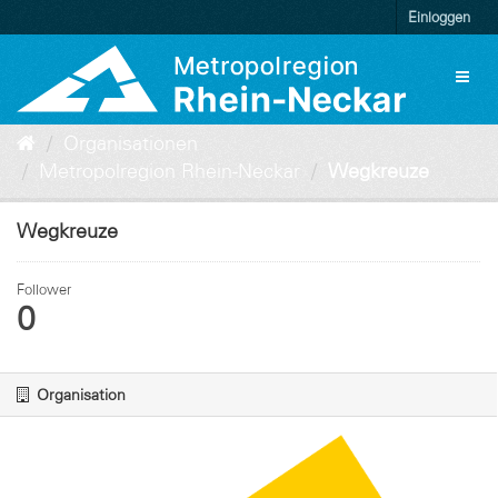
Überspringen
Einloggen
zum
Inhalt
Toggl
naviga
Organisationen
Metropolregion Rhein-Neckar
Wegkreuze
Wegkreuze
Follower
0
Organisation