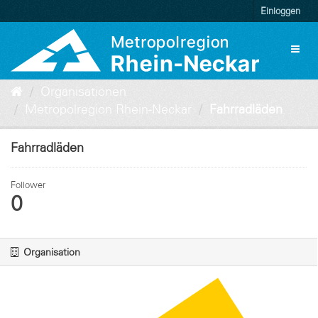
Überspringen
Einloggen
zum
Inhalt
Toggl
naviga
Organisationen
Metropolregion Rhein-Neckar
Fahrradläden
Fahrradläden
Follower
0
Organisation