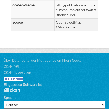
dcat-ap-theme
http://publications.europa.
eu/resource/authority/data
-theme/TRAN
source
OpenStreetMap
Mitwirkende
Über Datenportal der Metropolregion Rhein-Neckar
CKAN-API
CKAN Association
Eingesetzte Software ist
Sprache