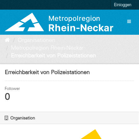
Überspringen
Einloggen
zum
Inhalt
Toggl
naviga
Organisationen
Metropolregion Rhein-Neckar
Erreichbarkeit von Polizeistationen
Erreichbarkeit von Polizeistationen
Follower
0
Organisation