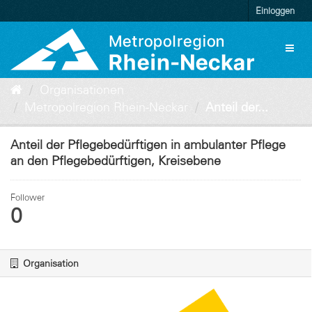
Überspringen
Einloggen
zum
Inhalt
Toggl
naviga
Organisationen
Metropolregion Rhein-Neckar
Anteil der...
Anteil der Pflegebedürftigen in ambulanter Pflege
an den Pflegebedürftigen, Kreisebene
Follower
0
Organisation