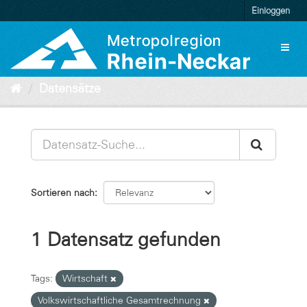
Überspringen
Einloggen
zum
Inhalt
Toggl
naviga
Datensätze
Sortieren nach
1 Datensatz gefunden
Tags:
Wirtschaft
Volkswirtschaftliche Gesamtrechnung