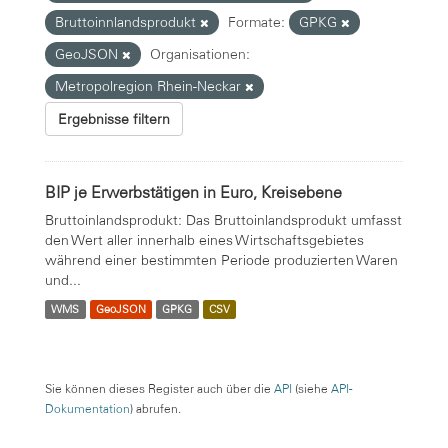
Bruttoinnlandsprodukt
Formate:
GPKG
GeoJSON
Organisationen:
Metropolregion Rhein-Neckar
Ergebnisse filtern
BIP je Erwerbstätigen in Euro, Kreisebene
Bruttoinlandsprodukt: Das Bruttoinlandsprodukt umfasst
den Wert aller innerhalb eines Wirtschaftsgebietes
während einer bestimmten Periode produzierten Waren
und...
WMS
GeoJSON
GPKG
CSV
Sie können dieses Register auch über die
API
(siehe
API-
Dokumentation
) abrufen.