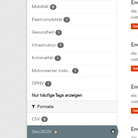
Err
Mobilität
6
Als
mit
Elektromobilität
1
Ge
Gesundheit
1
Err
Infrastruktur
1
Als
Kriminalität
1
mit
Ge
Motorisierter Indiv...
1
ÖPNV
1
Err
Nur häufige Tags anzeigen
Als
mit
Formate
Ge
CSV
9
Err
GeoJSON
9
Als