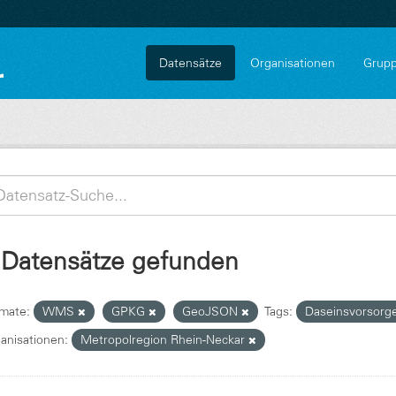
Datensätze
Organisationen
Grup
 Datensätze gefunden
mate:
WMS
GPKG
GeoJSON
Tags:
Daseinsvorsorg
anisationen:
Metropolregion Rhein-Neckar