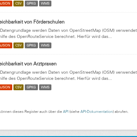
oJSON
CSV
GPKG
WMS
eichbarkeit von Förderschulen
 Datengrundlage werden Daten von OpenStreetMap (OSM) verwendet. 
hilfe des OpenRouteService berechnet. Hierfür wird das...
oJSON
CSV
GPKG
WMS
eichbarkeit von Arztpraxen
 Datengrundlage werden Daten von OpenStreetMap (OSM) verwendet. 
hilfe des OpenRouteService berechnet. Hierfür wird das...
oJSON
CSV
GPKG
WMS
können dieses Register auch über die
API
(siehe
API-Dokumentation
) abrufen.