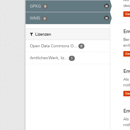
des
GPKG
9
Ge
WMS
9
Err
Lizenzen
Ber
ent
Open Data Commons O...
8
Ge
Amtliches Werk, liz...
1
Err
Als
mit
Ge
Err
Als
mit