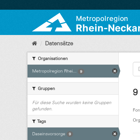
Überspringen
zum
Inhalt
Datensätze
Organisationen
Metropolregion Rhei...
9
Gruppen
9
Für diese Suche wurden keine Gruppen
gefunden.
For
Org
Tags
Daseinsvorsorge
9