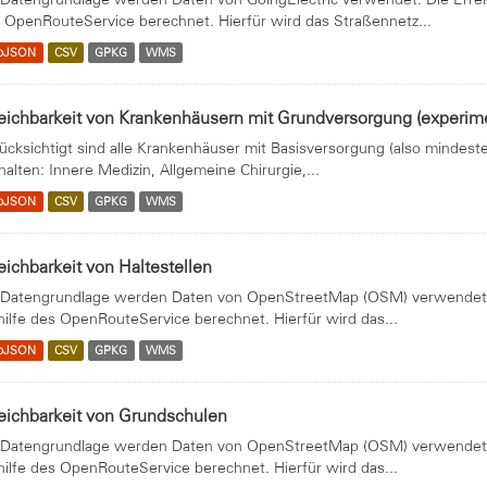
 OpenRouteService berechnet. Hierfür wird das Straßennetz...
oJSON
CSV
GPKG
WMS
eichbarkeit von Krankenhäusern mit Grundversorgung (experime
ücksichtigt sind alle Krankenhäuser mit Basisversorgung (also mindest
halten: Innere Medizin, Allgemeine Chirurgie,...
oJSON
CSV
GPKG
WMS
eichbarkeit von Haltestellen
 Datengrundlage werden Daten von OpenStreetMap (OSM) verwendet. 
hilfe des OpenRouteService berechnet. Hierfür wird das...
oJSON
CSV
GPKG
WMS
eichbarkeit von Grundschulen
 Datengrundlage werden Daten von OpenStreetMap (OSM) verwendet. 
hilfe des OpenRouteService berechnet. Hierfür wird das...