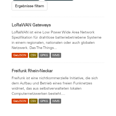
Ergebnisse filtern
LoRaWAN Gateways
LoRaWAN ist eine Low Power Wide Area Network
Spezifikation für drahtlose batteriebetriebene Systeme
in einem regionalen, nationalen oder auch globalen
Netzwerk. Das The Things...
GeoJSON
CSV
GPKG
WMS
Freifunk Rhein-Neckar
Freifunk ist eine nichtkommerzielle Initiative, die sich
dem Aufbau und Betrieb eines freien Funknetzes
widmet, das aus selbstverwalteten lokalen
Computernetzwerken besteht....
GeoJSON
CSV
GPKG
WMS