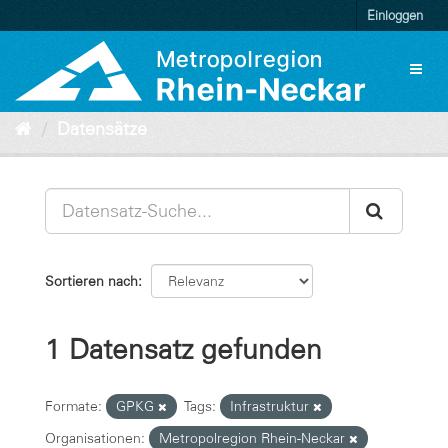
Überspringen
Einloggen
zum
Inhalt
Toggl
naviga
Datensätze
Sortieren nach
1 Datensatz gefunden
Formate:
GPKG
Tags:
Infrastruktur
Organisationen:
Metropolregion Rhein-Neckar