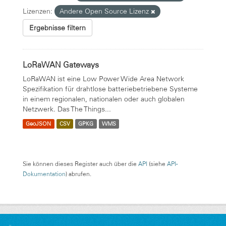
Lizenzen:
Andere Open Source Lizenz
Ergebnisse filtern
LoRaWAN Gateways
LoRaWAN ist eine Low Power Wide Area Network
Spezifikation für drahtlose batteriebetriebene Systeme
in einem regionalen, nationalen oder auch globalen
Netzwerk. Das The Things...
GeoJSON
CSV
GPKG
WMS
Sie können dieses Register auch über die
API
(siehe
API-
Dokumentation
) abrufen.