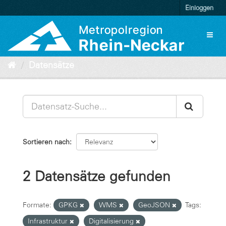
Überspringen
Einloggen
zum
Inhalt
Toggl
naviga
Datensätze
Sortieren nach
2 Datensätze gefunden
Formate:
GPKG
WMS
GeoJSON
Tags:
Infrastruktur
Digitalisierung