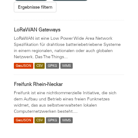
Ergebnisse filtern
LoRaWAN Gateways
LoRaWAN ist eine Low Power Wide Area Network
Spezifikation für drahtlose batteriebetriebene Systeme
in einem regionalen, nationalen oder auch globalen
Netzwerk. Das The Things...
GeoJSON
CSV
GPKG
WMS
Freifunk Rhein-Neckar
Freifunk ist eine nichtkommerzielle Initiative, die sich
dem Aufbau und Betrieb eines freien Funknetzes
widmet, das aus selbstverwalteten lokalen
Computernetzwerken besteht....
GeoJSON
CSV
GPKG
WMS