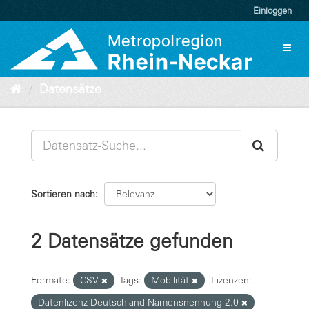
Überspringen
Einloggen
zum
Inhalt
Toggl
naviga
Datensätze
Sortieren nach
2 Datensätze gefunden
Formate:
CSV
Tags:
Mobilität
Lizenzen:
Datenlizenz Deutschland Namensnennung 2.0