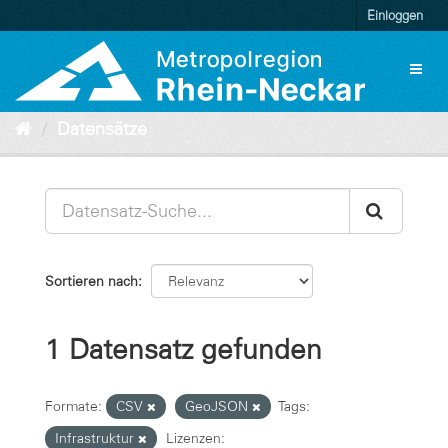
Überspringen
Einloggen
zum
Inhalt
Toggl
naviga
Datensätze
Sortieren nach
1 Datensatz gefunden
Formate:
CSV
GeoJSON
Tags:
Infrastruktur
Lizenzen: