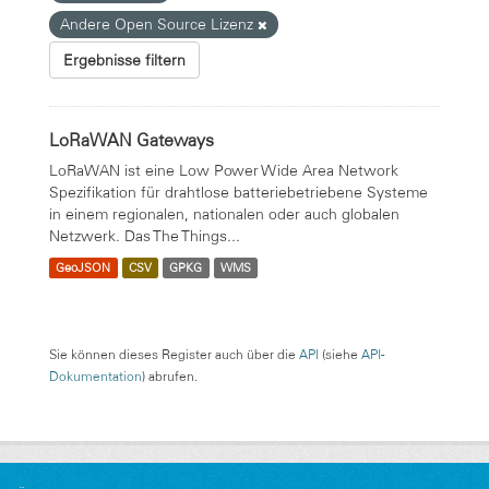
Andere Open Source Lizenz
Ergebnisse filtern
LoRaWAN Gateways
LoRaWAN ist eine Low Power Wide Area Network
Spezifikation für drahtlose batteriebetriebene Systeme
in einem regionalen, nationalen oder auch globalen
Netzwerk. Das The Things...
GeoJSON
CSV
GPKG
WMS
Sie können dieses Register auch über die
API
(siehe
API-
Dokumentation
) abrufen.