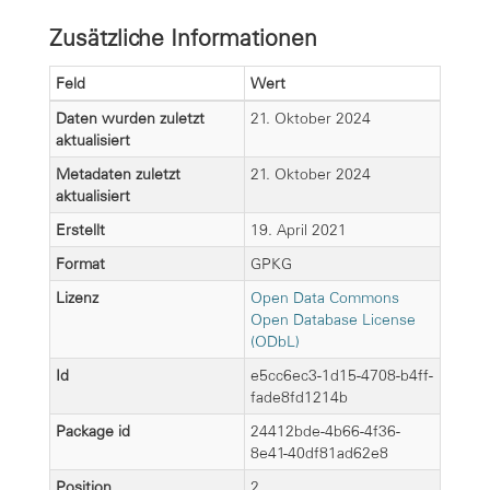
Zusätzliche Informationen
Feld
Wert
Daten wurden zuletzt
21. Oktober 2024
aktualisiert
Metadaten zuletzt
21. Oktober 2024
aktualisiert
Erstellt
19. April 2021
Format
GPKG
Lizenz
Open Data Commons
Open Database License
(ODbL)
Id
e5cc6ec3-1d15-4708-b4ff-
fade8fd1214b
Package id
24412bde-4b66-4f36-
8e41-40df81ad62e8
Position
2