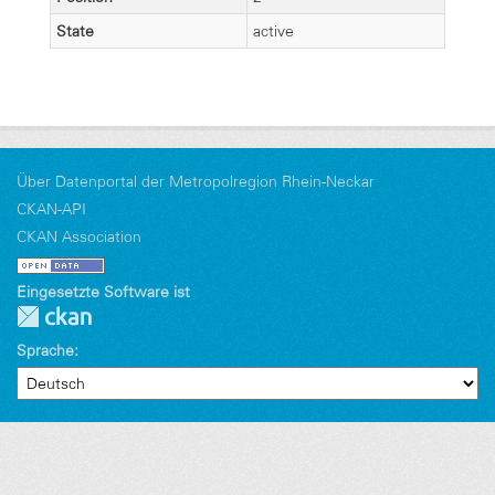
State
active
Über Datenportal der Metropolregion Rhein-Neckar
CKAN-API
CKAN Association
Eingesetzte Software ist
Sprache