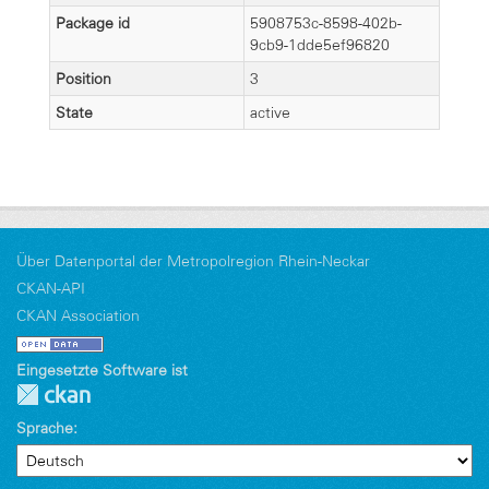
Package id
5908753c-8598-402b-
9cb9-1dde5ef96820
Position
3
State
active
Über Datenportal der Metropolregion Rhein-Neckar
CKAN-API
CKAN Association
Eingesetzte Software ist
Sprache