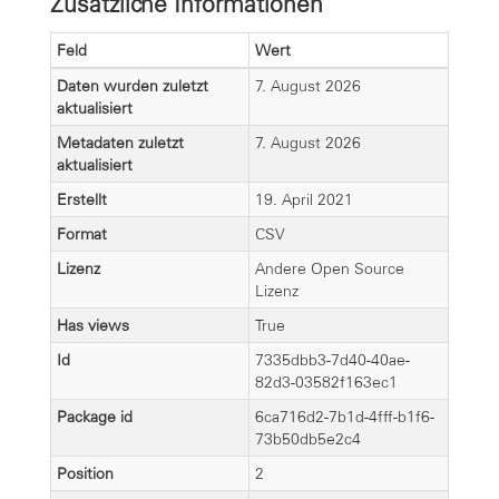
Zusätzliche Informationen
Feld
Wert
Daten wurden zuletzt
7. August 2026
aktualisiert
Metadaten zuletzt
7. August 2026
aktualisiert
Erstellt
19. April 2021
Format
CSV
Lizenz
Andere Open Source
Lizenz
Has views
True
Id
7335dbb3-7d40-40ae-
82d3-03582f163ec1
Package id
6ca716d2-7b1d-4fff-b1f6-
73b50db5e2c4
Position
2