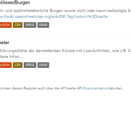
hlösser/Burgen
h- und spätmittelalterliche Burgen sowie nicht oder kaum befestigte S
ps://wiki.openstreetmap.org/wiki/DE:Tag:historic%3Dcastle
oJSON
CSV
GPKG
WMS
eater
führungsstätte der darstellenden Künste mit Live-Auftritten, wie z.B. 
tere Infos:...
oJSON
CSV
GPKG
WMS
können dieses Register auch über die
API
(siehe
API-Dokumentation
) abrufen.