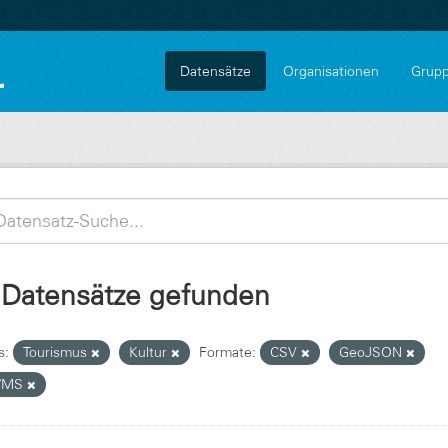
Datensätze
Organisationen
Grup
 Datensätze gefunden
s:
Tourismus
Kultur
Formate:
CSV
GeoJSON
WMS