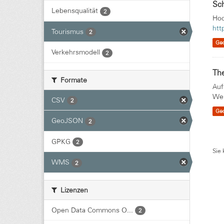
Sc
Lebensqualität
2
Hoc
htt
Tourismus
2
Ge
Verkehrsmodell
2
Th
Formate
Auf
Wei
CSV
2
Ge
GeoJSON
2
GPKG
2
Sie 
WMS
2
Lizenzen
Open Data Commons O...
2