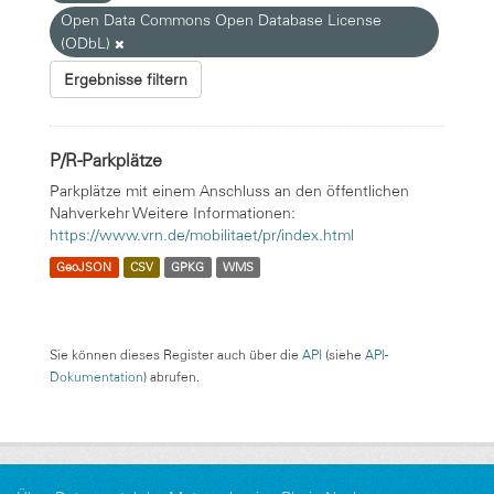
Open Data Commons Open Database License
(ODbL)
Ergebnisse filtern
P/R-Parkplätze
Parkplätze mit einem Anschluss an den öffentlichen
Nahverkehr Weitere Informationen:
https://www.vrn.de/mobilitaet/pr/index.html
GeoJSON
CSV
GPKG
WMS
Sie können dieses Register auch über die
API
(siehe
API-
Dokumentation
) abrufen.