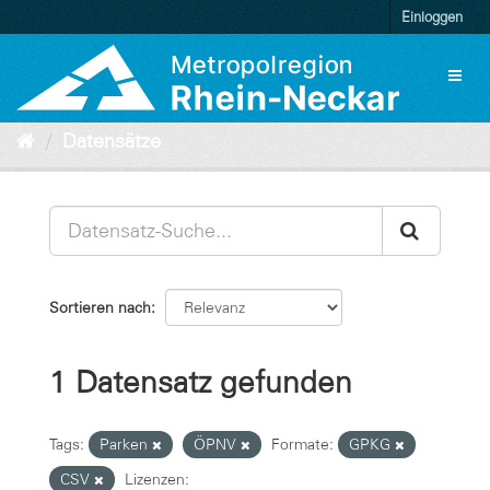
Überspringen
Einloggen
zum
Inhalt
Toggl
naviga
Datensätze
Sortieren nach
1 Datensatz gefunden
Tags:
Parken
ÖPNV
Formate:
GPKG
CSV
Lizenzen: