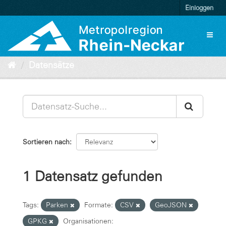
Überspringen
Einloggen
zum
Inhalt
Toggl
naviga
Datensätze
Sortieren nach
1 Datensatz gefunden
Tags:
Parken
Formate:
CSV
GeoJSON
GPKG
Organisationen: