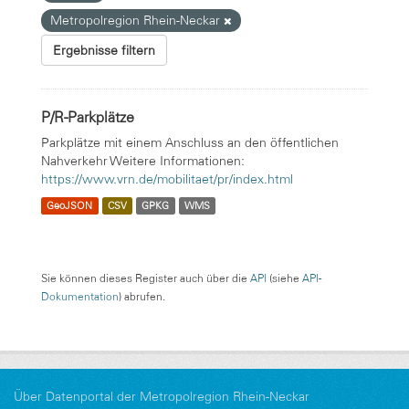
Metropolregion Rhein-Neckar
Ergebnisse filtern
P/R-Parkplätze
Parkplätze mit einem Anschluss an den öffentlichen
Nahverkehr Weitere Informationen:
https://www.vrn.de/mobilitaet/pr/index.html
GeoJSON
CSV
GPKG
WMS
Sie können dieses Register auch über die
API
(siehe
API-
Dokumentation
) abrufen.
Über Datenportal der Metropolregion Rhein-Neckar