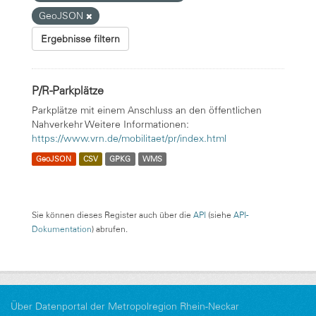
GeoJSON
Ergebnisse filtern
P/R-Parkplätze
Parkplätze mit einem Anschluss an den öffentlichen
Nahverkehr Weitere Informationen:
https://www.vrn.de/mobilitaet/pr/index.html
GeoJSON
CSV
GPKG
WMS
Sie können dieses Register auch über die
API
(siehe
API-
Dokumentation
) abrufen.
Über Datenportal der Metropolregion Rhein-Neckar