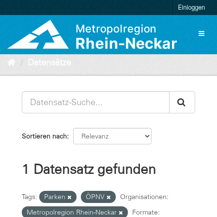
Überspringen
Einloggen
zum
Inhalt
Toggl
naviga
Datensätze
Sortieren nach
1 Datensatz gefunden
Tags:
Parken
ÖPNV
Organisationen:
Metropolregion Rhein-Neckar
Formate: