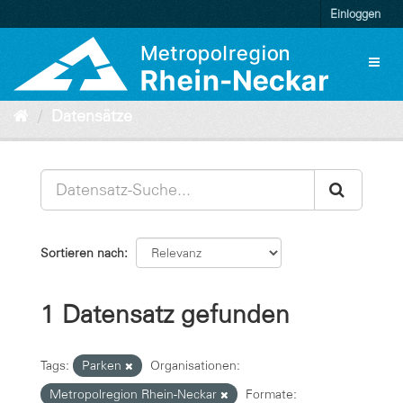
Überspringen
Einloggen
zum
Inhalt
Toggl
naviga
Datensätze
Sortieren nach
1 Datensatz gefunden
Tags:
Parken
Organisationen:
Metropolregion Rhein-Neckar
Formate: