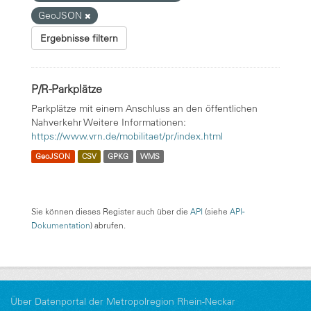
GeoJSON
Ergebnisse filtern
P/R-Parkplätze
Parkplätze mit einem Anschluss an den öffentlichen
Nahverkehr Weitere Informationen:
https://www.vrn.de/mobilitaet/pr/index.html
GeoJSON
CSV
GPKG
WMS
Sie können dieses Register auch über die
API
(siehe
API-
Dokumentation
) abrufen.
Über Datenportal der Metropolregion Rhein-Neckar