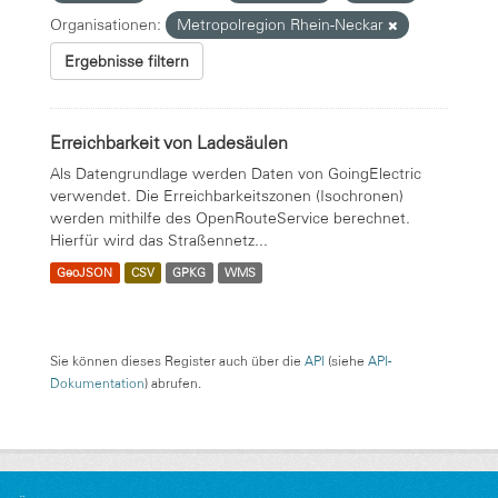
Organisationen:
Metropolregion Rhein-Neckar
Ergebnisse filtern
Erreichbarkeit von Ladesäulen
Als Datengrundlage werden Daten von GoingElectric
verwendet. Die Erreichbarkeitszonen (Isochronen)
werden mithilfe des OpenRouteService berechnet.
Hierfür wird das Straßennetz...
GeoJSON
CSV
GPKG
WMS
Sie können dieses Register auch über die
API
(siehe
API-
Dokumentation
) abrufen.