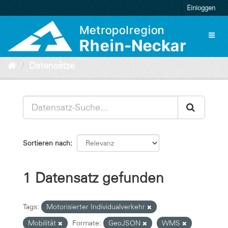
Überspringen
Einloggen
zum
Inhalt
Toggl
naviga
Datensätze
Sortieren nach
1 Datensatz gefunden
Tags:
Motorisierter Individualverkehr
Mobilität
Formate:
GeoJSON
WMS