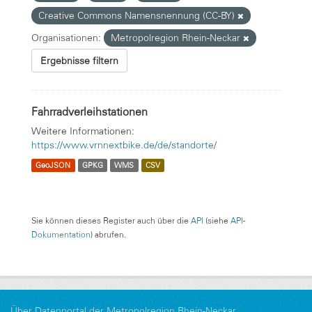
Creative Commons Namensnennung (CC-BY)
Organisationen:
Metropolregion Rhein-Neckar
Ergebnisse filtern
Fahrradverleihstationen
Weitere Informationen:
https://www.vrnnextbike.de/de/standorte/
GeoJSON
GPKG
WMS
CSV
Sie können dieses Register auch über die
API
(siehe
API-
Dokumentation
) abrufen.
Über Datenportal der Metropolregion Rhein-Neckar