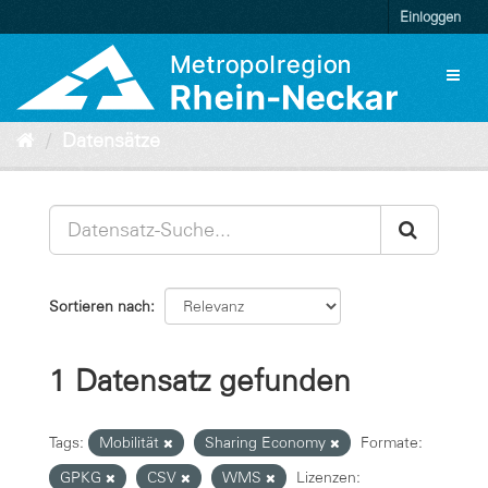
Überspringen
Einloggen
zum
Inhalt
Toggl
naviga
Datensätze
Sortieren nach
1 Datensatz gefunden
Tags:
Mobilität
Sharing Economy
Formate:
GPKG
CSV
WMS
Lizenzen: