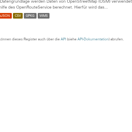
 Datengrundlage werden Daten von OpenStreetMap (OSM) verwendet. 
hilfe des OpenRouteService berechnet. Hierfür wird das...
oJSON
CSV
GPKG
WMS
können dieses Register auch über die
API
(siehe
API-Dokumentation
) abrufen.