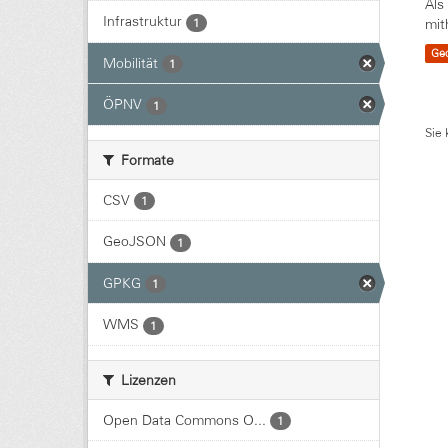
Als
Infrastruktur
1
mit
Ge
Mobilität
1
ÖPNV
1
Sie 
Formate
CSV
1
GeoJSON
1
GPKG
1
WMS
1
Lizenzen
Open Data Commons O...
1