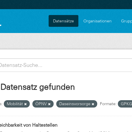
Datensätze
Organisationen
Grup
 Datensatz gefunden
s:
Mobilität
ÖPNV
Daseinsvorsorge
Formate:
GPK
eichbarkeit von Haltestellen