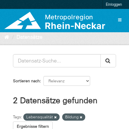
Überspringen
Einloggen
zum
Inhalt
Toggl
naviga
Datensätze
Sortieren nach
2 Datensätze gefunden
Tags:
Lebensqualität
Bildung
Ergebnisse filtern