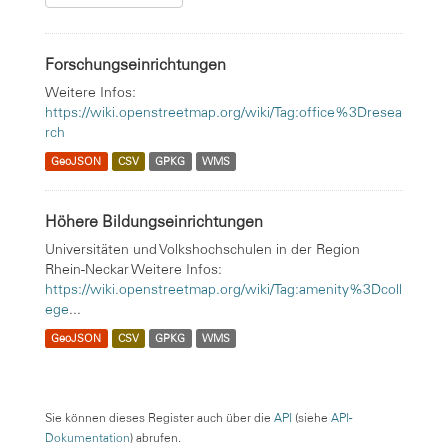
Forschungseinrichtungen
Weitere Infos:
https://wiki.openstreetmap.org/wiki/Tag:office%3Dresea
rch
GeoJSON
CSV
GPKG
WMS
Höhere Bildungseinrichtungen
Universitäten und Volkshochschulen in der Region
Rhein-Neckar Weitere Infos:
https://wiki.openstreetmap.org/wiki/Tag:amenity%3Dcoll
ege
...
GeoJSON
CSV
GPKG
WMS
Sie können dieses Register auch über die
API
(siehe
API-
Dokumentation
) abrufen.