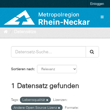
Überspringen
Einloggen
zum
Inhalt
Toggl
naviga
Datensätze
Sortieren nach
1 Datensatz gefunden
Tags:
Lebensqualität
Lizenzen:
Andere Open Source Lizenz
Formate: