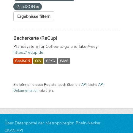
GeoJSON
Ergebnisse filtern
Becherkarte (ReCup)
Pfandsystem für Coffee-to-go und Take-Away
https://recup.de
GeoJSON
CSV
GPKG
WMS
Sie können dieses Register auch über die
API
(siehe
API-
Dokumentation
) abrufen.
Über Datenportal der Metropolregion Rhein-Neckar
CKAN-API