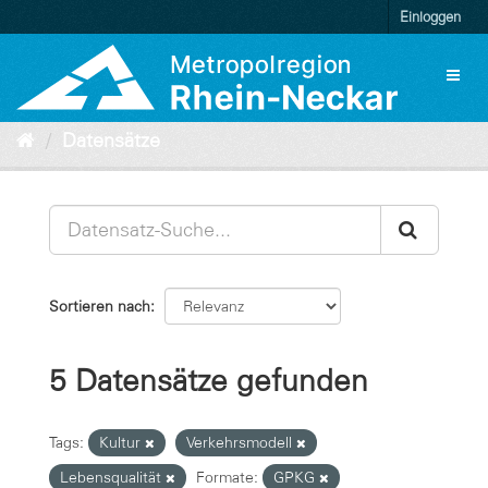
Überspringen
Einloggen
zum
Inhalt
Toggl
naviga
Datensätze
Sortieren nach
5 Datensätze gefunden
Tags:
Kultur
Verkehrsmodell
Lebensqualität
Formate:
GPKG