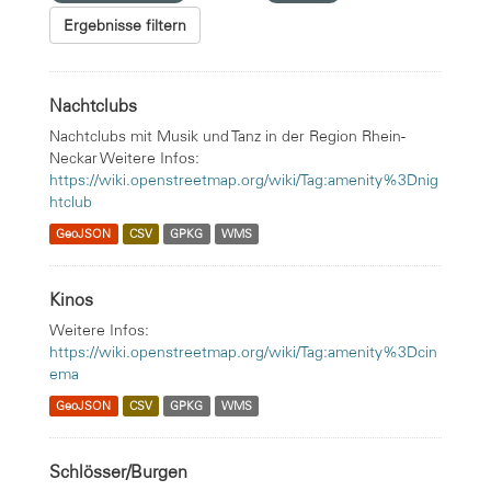
Ergebnisse filtern
Nachtclubs
Nachtclubs mit Musik und Tanz in der Region Rhein-
Neckar Weitere Infos:
https://wiki.openstreetmap.org/wiki/Tag:amenity%3Dnig
htclub
GeoJSON
CSV
GPKG
WMS
Kinos
Weitere Infos:
https://wiki.openstreetmap.org/wiki/Tag:amenity%3Dcin
ema
GeoJSON
CSV
GPKG
WMS
Schlösser/Burgen