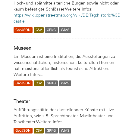
Hoch- und spätmittelalterliche Burgen sowie nicht oder
kaum befestigte Schlösser Weitere Infos:
https://wiki.openstreetmap.org/wiki/DE:Tag:historic%3D
castle
GeoJSON
CSV
GPKG
WMS
Museen
Ein Museum ist eine Institution, die Ausstellungen zu
wissenschaftlichen, historischen, kulturellen Themen
hat, meistens öffentlich als touristische Attraktion.
Weitere Infos:...
GeoJSON
CSV
GPKG
WMS
Theater
Aufführungsstätte der darstellenden Künste mit Live-
Auftritten, wie z.B. Sprechtheater, Musiktheater und
Tanztheater Weitere Infos:...
GeoJSON
CSV
GPKG
WMS