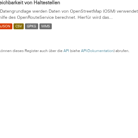
eichbarkeit von Haltestellen
 Datengrundlage werden Daten von OpenStreetMap (OSM) verwendet. 
hilfe des OpenRouteService berechnet. Hierfür wird das...
oJSON
CSV
GPKG
WMS
können dieses Register auch über die
API
(siehe
API-Dokumentation
) abrufen.