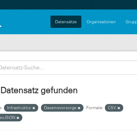
Datensätze
Organisationen
Grup
 Datensatz gefunden
s:
Infrastruktur
Daseinsvorsorge
Formate:
CSV
eoJSON