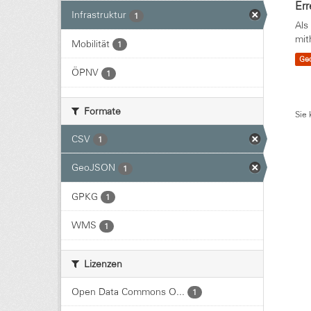
Err
Infrastruktur
1
Als
mit
Mobilität
1
Ge
ÖPNV
1
Formate
Sie 
CSV
1
GeoJSON
1
GPKG
1
WMS
1
Lizenzen
Open Data Commons O...
1