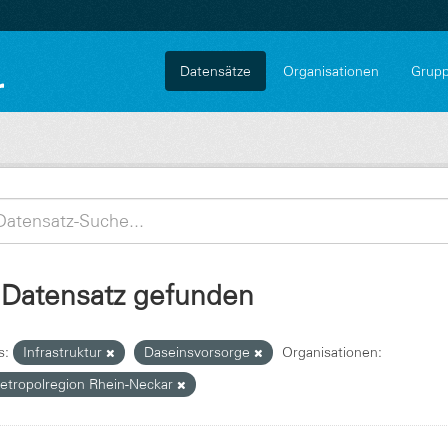
Datensätze
Organisationen
Grup
 Datensatz gefunden
s:
Infrastruktur
Daseinsvorsorge
Organisationen:
etropolregion Rhein-Neckar