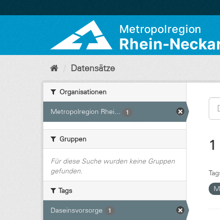
Überspringen
zum
Inhalt
Datensätze
Organisationen
Metropolregion Rhei...
1
Gruppen
1
Für diese Suche wurden keine Gruppen
gefunden.
Tag
M
Tags
Daseinsvorsorge
1