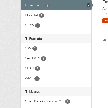
Err
Infrastruktur
1
Als
mit
Mobilität
1
Ge
ÖPNV
1
Formate
Sie 
CSV
1
GeoJSON
1
GPKG
1
WMS
1
Lizenzen
Open Data Commons O...
1