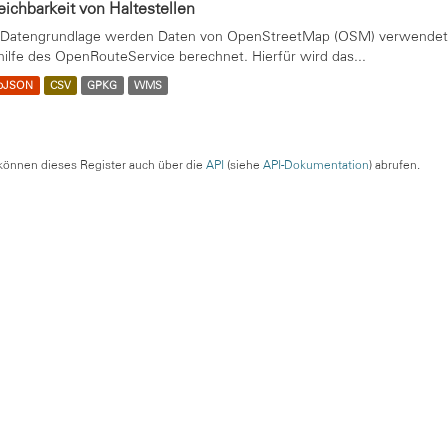
eichbarkeit von Haltestellen
 Datengrundlage werden Daten von OpenStreetMap (OSM) verwendet. 
hilfe des OpenRouteService berechnet. Hierfür wird das...
oJSON
CSV
GPKG
WMS
können dieses Register auch über die
API
(siehe
API-Dokumentation
) abrufen.