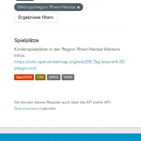
Metropolregion Rhein-Neckar
Ergebnisse filtern
Spielplätze
Kinderspielplätze in der Region Rhein-Neckar Weitere
Infos:
https://wiki.openstreetmap.org/wiki/DE:Tag:leisure%3D
playground
GeoJSON
CSV
GPKG
WMS
Sie können dieses Register auch über die
API
(siehe
API-
Dokumentation
) abrufen.