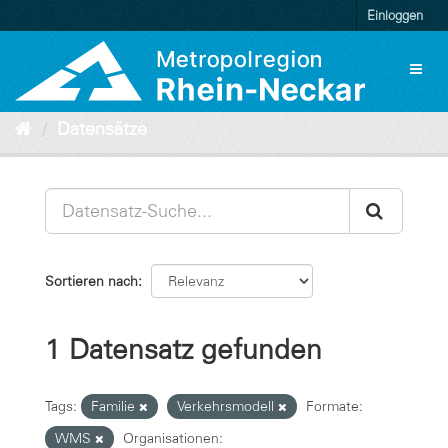
Überspringen
Einloggen
zum
Inhalt
Toggl
naviga
Datensätze
Sortieren nach
1 Datensatz gefunden
Tags:
Familie
Verkehrsmodell
Formate:
WMS
Organisationen: