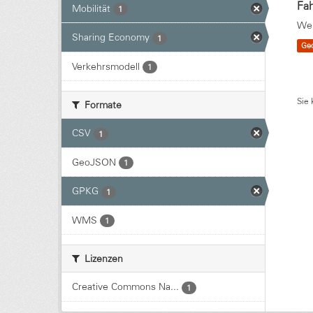
Fah
Mobilität
1
Wei
Sharing Economy
1
Ge
Verkehrsmodell
1
Sie 
Formate
CSV
1
GeoJSON
1
GPKG
1
WMS
1
Lizenzen
Creative Commons Na...
1