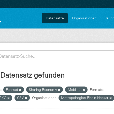
Datensätze
Organisationen
Grup
 Datensatz gefunden
s:
Fahrrad
Sharing Economy
Mobilität
Formate:
PKG
CSV
Organisationen:
Metropolregion Rhein-Neckar