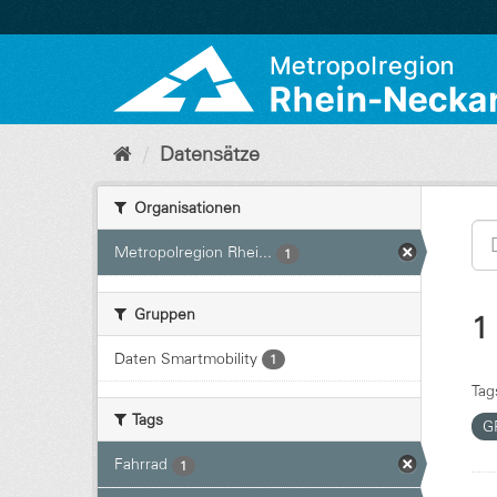
Überspringen
zum
Inhalt
Datensätze
Organisationen
Metropolregion Rhei...
1
Gruppen
1
Daten Smartmobility
1
Tag
Tags
G
Fahrrad
1