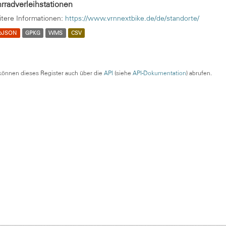
rradverleihstationen
tere Informationen:
https://www.vrnnextbike.de/de/standorte/
oJSON
GPKG
WMS
CSV
können dieses Register auch über die
API
(siehe
API-Dokumentation
) abrufen.