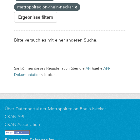
metropolregion-rhein-neckar
Ergebnisse filtern
Bitte versuch es mit einer anderen Suche.
Sie können dieses Register auch über die
API
(siehe
API-
Dokumentation
) abrufen.
Über Datenportal der Metropolregion Rhein-Neckar
CKAN-API
CKAN Association