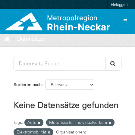
Überspringen
Einloggen
zum
Inhalt
Toggl
naviga
Datensätze
Sortieren nach
Keine Datensätze gefunden
Tags:
Auto
Motorisierter Individualverkehr
Elektromobilität
Organisationen: