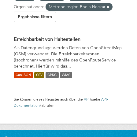
Organisationen:
Metropolregion Rhein-Neckar
Ergebnisse filtern
Erreichbarkeit von Haltestellen
Als Datengrundlage werden Daten von OpenStreetMap
(OSM) verwendet. Die Erreichbarkeitszonen
(Isochronen) werden mithilfe des OpenRouteService
berechnet. Hierfür wird das...
GeoJSON
CSV
GPKG
WMS
Sie können dieses Register auch über die
API
(siehe
API-
Dokumentation
) abrufen.