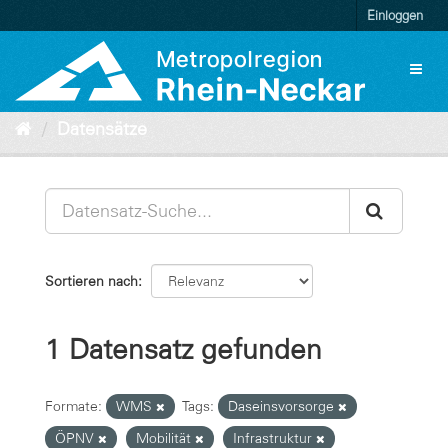
Überspringen
Einloggen
zum
Inhalt
Toggl
naviga
Datensätze
Sortieren nach
1 Datensatz gefunden
Formate:
WMS
Tags:
Daseinsvorsorge
ÖPNV
Mobilität
Infrastruktur