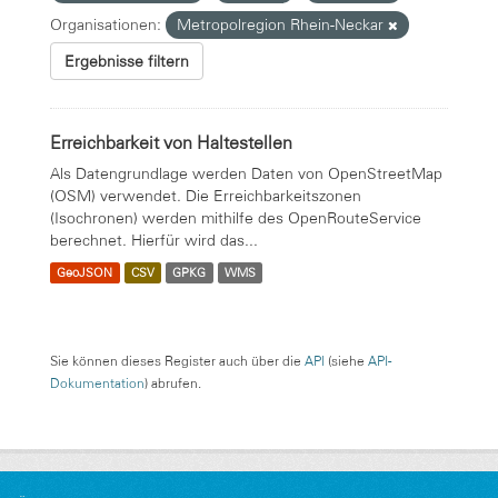
Organisationen:
Metropolregion Rhein-Neckar
Ergebnisse filtern
Erreichbarkeit von Haltestellen
Als Datengrundlage werden Daten von OpenStreetMap
(OSM) verwendet. Die Erreichbarkeitszonen
(Isochronen) werden mithilfe des OpenRouteService
berechnet. Hierfür wird das...
GeoJSON
CSV
GPKG
WMS
Sie können dieses Register auch über die
API
(siehe
API-
Dokumentation
) abrufen.