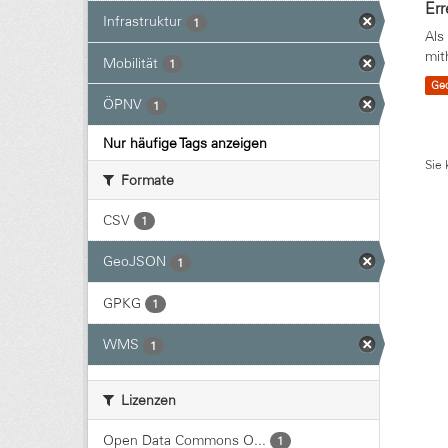
Err
Infrastruktur
1
Als
mit
Mobilität
1
Ge
ÖPNV
1
Nur häufige Tags anzeigen
Sie 
Formate
CSV
1
GeoJSON
1
GPKG
1
WMS
1
Lizenzen
Open Data Commons O...
1