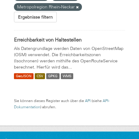
Metropolregion Rhein-Neckar
Ergebnisse filtern
Erreichbarkeit von Haltestellen
Als Datengrundlage werden Daten von OpenStreetMap
(OSM) verwendet. Die Erreichbarkeitszonen
(Isochronen) werden mithilfe des OpenRouteService
berechnet. Hierfür wird das...
GeoJSON
CSV
GPKG
WMS
Sie können dieses Register auch über die
API
(siehe
API-
Dokumentation
) abrufen.