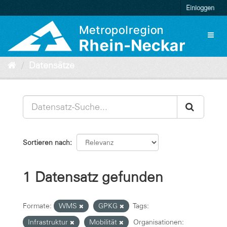
Überspringen
Einloggen
zum
Inhalt
Toggl
naviga
Datensätze
Sortieren nach
1 Datensatz gefunden
Formate:
WMS
GPKG
Tags:
Infrastruktur
Mobilität
Organisationen: