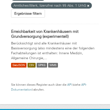
Amtliches Werk, lizenzfrei nach §5 Abs. 1 UrhG
Ergebnisse filtern
Erreichbarkeit von Krankenhäusern mit
Grundversorgung (experimentell)
Berücksichtigt sind alle Krankenhäuser mit
Basisversorgung (also mindestens eine der folgenden
Fachabteilungen ist enthalten: Innere Medizin,
Allgemeine Chirurgie,...
GeoJSON
CSV
GPKG
WMS
Sie können dieses Register auch über die
API
(siehe
API-
Dokumentation
) abrufen.