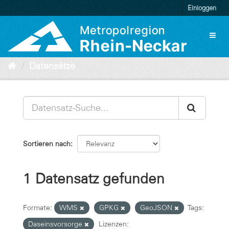
Überspringen
Einloggen
zum
Inhalt
Toggl
naviga
Datensätze
Sortieren nach
1 Datensatz gefunden
Formate:
WMS
GPKG
GeoJSON
Tags:
Daseinsvorsorge
Lizenzen: