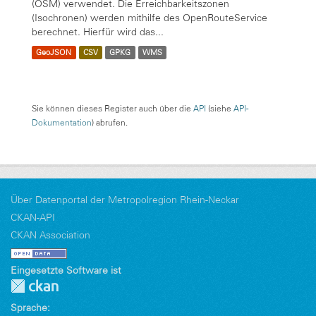
(OSM) verwendet. Die Erreichbarkeitszonen
(Isochronen) werden mithilfe des OpenRouteService
berechnet. Hierfür wird das...
GeoJSON
CSV
GPKG
WMS
Sie können dieses Register auch über die
API
(siehe
API-
Dokumentation
) abrufen.
Über Datenportal der Metropolregion Rhein-Neckar
CKAN-API
CKAN Association
Eingesetzte Software ist
Sprache