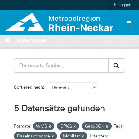
Überspringen
Einloggen
zum
Inhalt
Toggl
naviga
Datensätze
Sortieren nach
5 Datensätze gefunden
Formate:
WMS
GPKG
GeoJSON
Tags:
Daseinsvorsorge
Mobilität
Lizenzen: