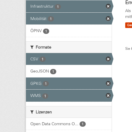
Err
Infrastruktur
1
Als
mit
Mobilität
1
Ge
ÖPNV
1
Formate
Sie 
CSV
1
GeoJSON
1
GPKG
1
WMS
1
Lizenzen
Open Data Commons O...
1