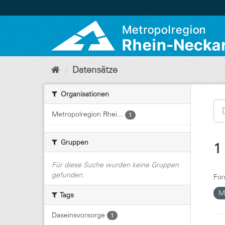
Überspringen
zum
Inhalt
Datensätze
Organisationen
Metropolregion Rhei...
1
Gruppen
1
Für diese Suche wurden keine Gruppen
gefunden.
For
M
Tags
Daseinsvorsorge
1