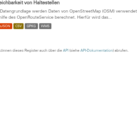
eichbarkeit von Haltestellen
 Datengrundlage werden Daten von OpenStreetMap (OSM) verwendet. 
hilfe des OpenRouteService berechnet. Hierfür wird das...
oJSON
CSV
GPKG
WMS
können dieses Register auch über die
API
(siehe
API-Dokumentation
) abrufen.