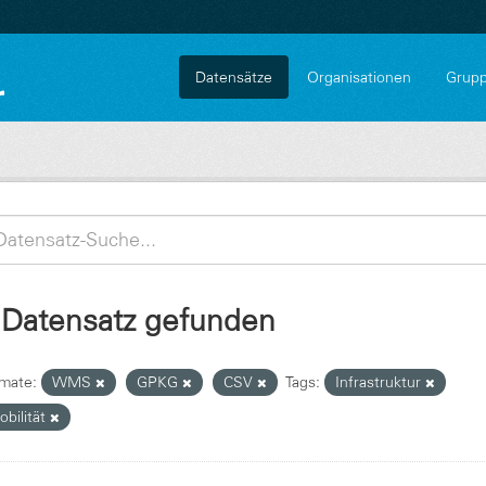
Datensätze
Organisationen
Grup
 Datensatz gefunden
mate:
WMS
GPKG
CSV
Tags:
Infrastruktur
obilität