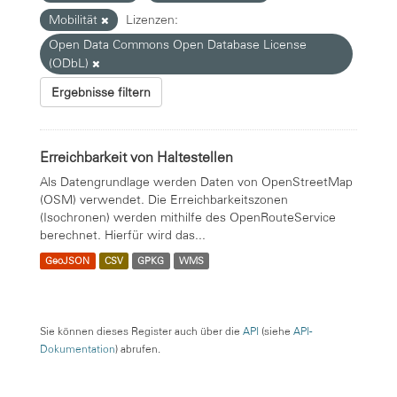
Mobilität
Lizenzen:
Open Data Commons Open Database License
(ODbL)
Ergebnisse filtern
Erreichbarkeit von Haltestellen
Als Datengrundlage werden Daten von OpenStreetMap
(OSM) verwendet. Die Erreichbarkeitszonen
(Isochronen) werden mithilfe des OpenRouteService
berechnet. Hierfür wird das...
GeoJSON
CSV
GPKG
WMS
Sie können dieses Register auch über die
API
(siehe
API-
Dokumentation
) abrufen.