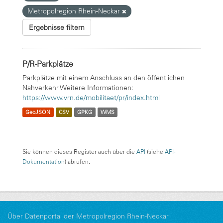
Metropolregion Rhein-Neckar
Ergebnisse filtern
P/R-Parkplätze
Parkplätze mit einem Anschluss an den öffentlichen
Nahverkehr Weitere Informationen:
https://www.vrn.de/mobilitaet/pr/index.html
GeoJSON
CSV
GPKG
WMS
Sie können dieses Register auch über die
API
(siehe
API-
Dokumentation
) abrufen.
Über Datenportal der Metropolregion Rhein-Neckar