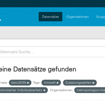
Datensätze
Organisationen
Grup
eine Datensätze gefunden
mate:
GeoJSON
Tags:
Umwelt
Zulassungszahlen
torisierter Individualverkehr
Organisationen:
metropolregion-rh