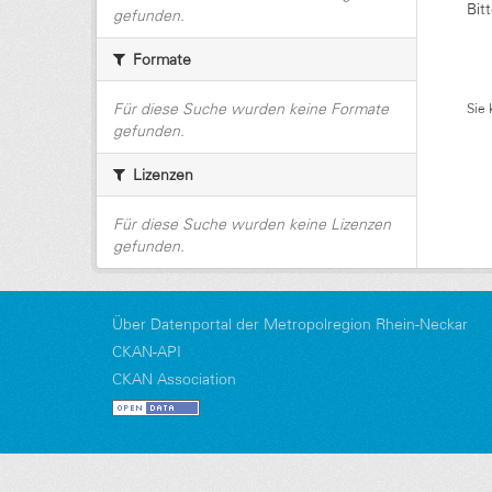
Bit
gefunden.
Formate
Für diese Suche wurden keine Formate
Sie 
gefunden.
Lizenzen
Für diese Suche wurden keine Lizenzen
gefunden.
Über Datenportal der Metropolregion Rhein-Neckar
CKAN-API
CKAN Association