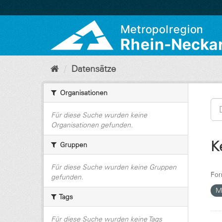
Überspringen
zum
Inhalt
Datensätze
Organisationen
Für diese Suche wurden keine
Organisationen gefunden.
K
Gruppen
Für diese Suche wurden keine Gruppen
For
gefunden.
Mo
Tags
Für diese Suche wurden keine Tags