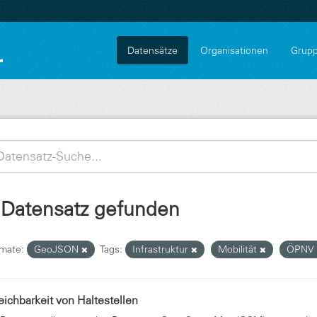
Datensätze
Organisationen
Grup
 Datensatz gefunden
mate:
GeoJSON
Tags:
Infrastruktur
Mobilität
ÖPNV
eichbarkeit von Haltestellen