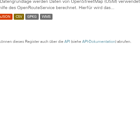
 Datengrundlage werden Daten von OpenStreetMap (OSM) verwendet. 
hilfe des OpenRouteService berechnet. Hierfür wird das...
oJSON
CSV
GPKG
WMS
können dieses Register auch über die
API
(siehe
API-Dokumentation
) abrufen.