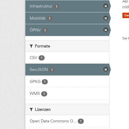
Als
Infrastruktur
1
mit
Ge
Mobilität
1
ÖPNV
1
Sie 
Formate
CSV
1
GeoJSON
1
GPKG
1
WMS
1
Lizenzen
Open Data Commons O...
1