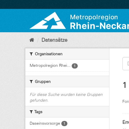
Überspringen
zum
Inhalt
Datensätze
Organisationen
Metropolregion Rhei...
1
Gruppen
1
Für diese Suche wurden keine Gruppen
gefunden.
For
Tags
Err
Daseinsvorsorge
1